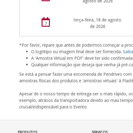
agosto de 2026
terça-feira, 18 de agosto
7
de 2026
*Por favor, repare que antes de podermos começar a proc
O logótipo ou imagem final deve ser fornecida.
Saib
A 'Amostra Virtual em PDF' deve ter sido confirmada
Qualquer informação que deseja que venha já pré-ca
Se está a pensar fazer uma encomenda de Pendrives com o
amostras físicas dos produtos e 'amostras virtuais' à Flash
Apesar de o nosso tempo de entrega ser o mais rápido, o
exemplo, atrásos da transportadora devido ao mau tempo
crucial/indispensável para o Evento.
PRODUTOS
SERVIÇOS