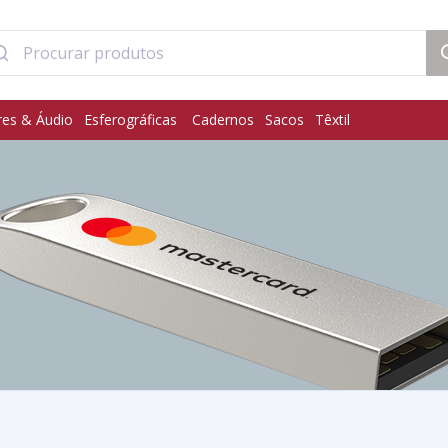
res & Áudio
Esferográficas
Cadernos
Sacos
Têxtil