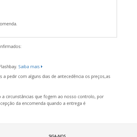
ncomenda.
onfirmados:
Flashbay.
Saiba mais
 a pedir com alguns dias de antecedência os preços,as
 a circunstâncias que fogem ao nosso controlo, por
 recepção da encomenda quando a entrega é
SIGA-NOS