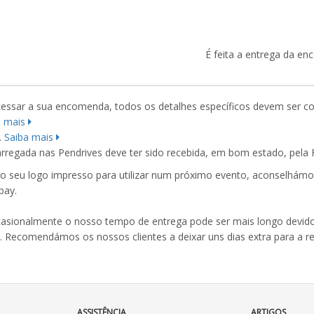
É feita a entrega da e
essar a sua encomenda, todos os detalhes específicos devem ser c
a mais
.
Saiba mais
rregada nas Pendrives deve ter sido recebida, em bom estado, pela 
 seu logo impresso para utilizar num próximo evento, aconselhámos
bay.
casionalmente o nosso tempo de entrega pode ser mais longo devido
. Recomendámos os nossos clientes a deixar uns dias extra para a
ASSISTÊNCIA
ARTIGOS