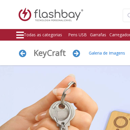
Todas as categorias
Pens USB
Garrafas
Carregado
KeyCraft
Galeria de Imagens