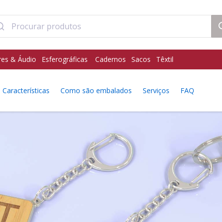
res & Áudio
Esferográficas
Cadernos
Sacos
Têxtil
Características
Como são embalados
Serviços
FAQ