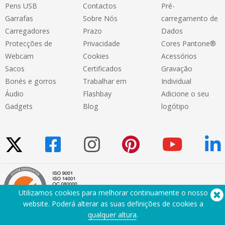
Pens USB
Contactos
Pré-
Garrafas
Sobre Nós
carregamento de
Carregadores
Prazo
Dados
Protecções de
Privacidade
Cores Pantone®
Webcam
Cookies
Acessórios
Sacos
Certificados
Gravação
Bonés e gorros
Trabalhar em
Individual
Áudio
Flashbay
Adicione o seu
Gadgets
Blog
logótipo
Utilizamos cookies para melhorar continuamente o nosso
website. Poderá alterar as suas definições de cookies a
qualquer altura
.