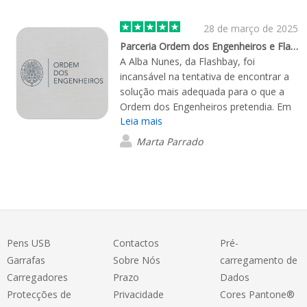
28 de março de 2025
Parceria Ordem dos Engenheiros e Flashbay
A Alba Nunes, da Flashbay, foi
incansável na tentativa de encontrar a
solução mais adequada para o que a
Ordem dos Engenheiros pretendia. Em
Leia mais
conjunto, conseguimos uma solução
que nos agrada muito. Por outro lado,
Marta Parrado
a resposta da Alba foi sempre muito
rápida e eficaz. Os produtos chegaram
em excelentes condições, muito bem
produzidos e na data acordada. Iremos
certamente voltar a trabalhar com esta
empresa!
Pens USB
Contactos
Pré-
Garrafas
Sobre Nós
carregamento de
Carregadores
Prazo
Dados
Protecções de
Privacidade
Cores Pantone®