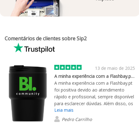
Comentários de clientes sobre Sip2
13 de maio de 2025
A minha experiência com a Flashbay.pt…
A minha experiência com a Flashbay.pt
foi positiva devido ao atendimento
rápido e profissional, sempre disponível
para esclarecer dúvidas. Além disso, os
Leia mais
produtos chegaram dentro do prazo e
com excelente qualidade.
Pedro Carrilho