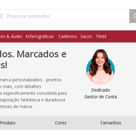
res & Áudio
Esferográficas
Cadernos
Sacos
Têxtil
dos. Marcados e
s!
marca personalizados - prontos
o mais, com detalhes
Dedicado
i especificamente concebida para
Gestor de Conta
exposição fantástica e duradoura
etrizes de marca.
Produto
Cores
Tamanhos