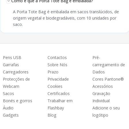
Como é que a Porta Tote Bag é embalada?
A Porta Tote Bag é embalada em sacos translúcidos, de
origem vegetal e biodegradáveis, com 10 unidades por
saco.
Pens USB
Contactos
Pré-
Garrafas
Sobre Nós
carregamento de
Carregadores
Prazo
Dados
Protecções de
Privacidade
Cores Pantone®
Webcam
Cookies
Acessórios
Sacos
Certificados
Gravação
Bonés e gorros
Trabalhar em
Individual
Áudio
Flashbay
Adicione o seu
Gadgets
Blog
logótipo