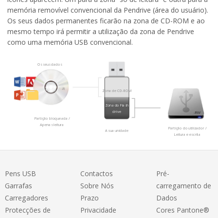
memória removível convencional da Pendrive (área do usuário).
Os seus dados permanentes ficarão na zona de CD-ROM e ao
mesmo tempo irá permitir a utilização da zona de Pendrive
como uma memória USB convencional.
Os seus dados
-R
Zona de CD-ROM
Zona do Flash
drive
-RW
Partição bloqueada /
Apenas leitura
Partição do utilizador /
A sua unidade
Leitura e escrita
Pens USB
Contactos
Pré-
Garrafas
Sobre Nós
carregamento de
Carregadores
Prazo
Dados
Protecções de
Privacidade
Cores Pantone®