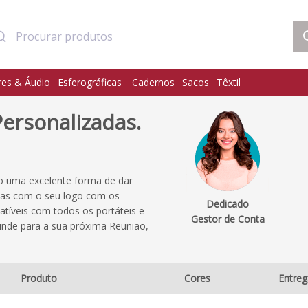
res & Áudio
Esferográficas
Cadernos
Sacos
Têxtil
ersonalizadas.
o uma excelente forma de dar
mas com o seu logo com os
Dedicado
tíveis com todos os portáteis e
Gestor de Conta
nde para a sua próxima Reunião,
Produto
Cores
Entre