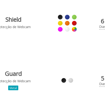
Shield
6
Dia
otecção de Webcam
Guard
5
otecção de Webcam
Dia
Metal