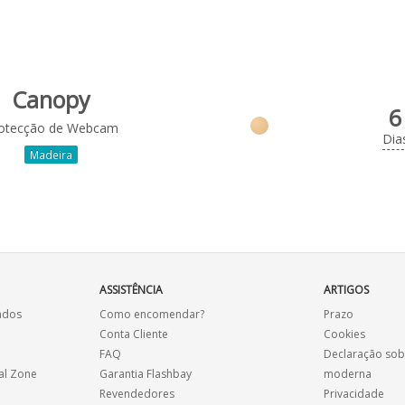
Canopy
6
otecção de Webcam
Dia
Madeira
ASSISTÊNCIA
ARTIGOS
ados
Como encomendar?
Prazo
Conta Cliente
Cookies
FAQ
Declaração sob
al Zone
Garantia Flashbay
moderna
Revendedores
Privacidade