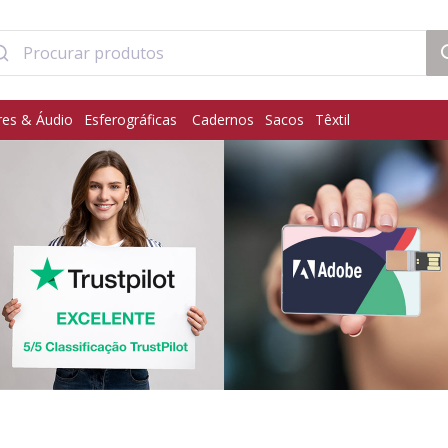
res & Áudio
Esferográficas
Cadernos
Sacos
Têxtil