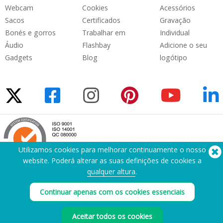
Webcam
Cookies
Acessórios
Sacos
Certificados
Gravação
Bonés e gorros
Trabalhar em
Individual
Áudio
Flashbay
Adicione o seu
Gadgets
Blog
logótipo
Utilizamos cookies para melhorar continuamente o nosso
website. Poderá alterar as suas definições de cookies a
qualquer altura
.
Precisa de ajuda? Telefone:
(650) 938-3500 (US)
®
Copyright © 2026 Flashbay
Continuar apenas com os cookies essenciais
Aceitar todos os cookies