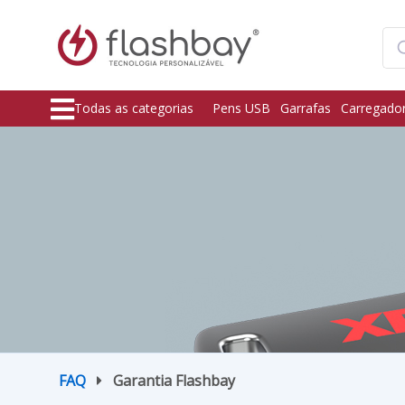
Todas as categorias
Pens USB
Garrafas
Carregado
FAQ
Garantia Flashbay