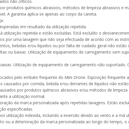
dos não críticos.
r produtos químicos abrasivos, métodos de limpeza abrasivos e máq
el. A garantia aplica-se apenas ao corpo da caneta.
a.
speradas em resultado da utilização repetida.
 utilização repetida e estão excluídas. Está excluído o desvanecim
ados por uma lavagem que não seja efectuada de acordo com as inst
os, bebidas e/ou líquidos ou por falta de cuidado geral não estão 
ltas ou baixas. Utilização de equipamento de carregamento sem sup
 baixas. Utilização de equipamento de carregamento não suportado.
cados pelo embate frequente do Mini Drone. Exposição frequente a 
 causados por comida, bebida e/ou derrames de líquidos não estão
ausados por produtos químicos abrasivos e/ou métodos de limpeza a
nte a utilização normal.
ioração da marca personalizada após repetidas lavagens. Estão exc
ão especificadas.
r utilização indevida, incluindo a inversão devido ao vento e a má 
ento ou a deterioração da marca personalizada ao longo do tempo, o 