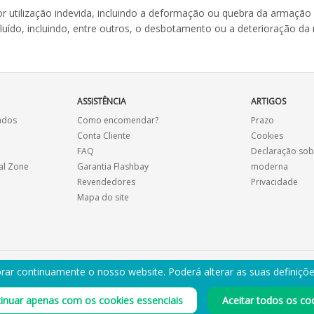
or utilização indevida, incluindo a deformação ou quebra da armação
o, incluindo, entre outros, o desbotamento ou a deterioração da m
ASSISTÊNCIA
ARTIGOS
ados
Como encomendar?
Prazo
Conta Cliente
Cookies
FAQ
Declaração sob
al Zone
Garantia Flashbay
moderna
Revendedores
Privacidade
Mapa do site
rar continuamente o nosso website. Poderá alterar as suas definiçõ
RECEBER CATÁLOGO POR E-MAIL
inuar apenas com os cookies essenciais
Aceitar todos os co