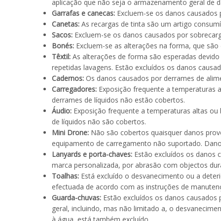
aplicação que não seja o armazenamento geral de da
Garrafas e canecas:
Excluem-se os danos causados po
Canetas:
As recargas de tinta são um artigo consumív
Sacos:
Excluem-se os danos causados por sobrecarg
Bonés:
Excluem-se as alterações na forma, que são e
Têxtil
:
As alterações de forma são esperadas devido à
repetidas lavagens. Estão excluídos os danos caus
Cadernos:
Os danos causados por derrames de aliment
Carregadores:
Exposição frequente a temperaturas a
derrames de líquidos não estão cobertos.
Áudio:
Exposição frequente a temperaturas altas ou
de líquidos não são cobertos.
Mini Drone:
Não são cobertos quaisquer danos provo
equipamento de carregamento não suportado. Danos
Lanyards e porta-chaves:
Estão excluídos os danos c
marca personalizada, por abrasão com objectos dura
Toalhas:
Está excluído o desvanecimento ou a deter
efectuada de acordo com as instruções de manutenç
Guarda-chuvas:
Estão excluídos os danos causados po
geral, incluindo, mas não limitado a, o desvanecim
à água, está também excluído.