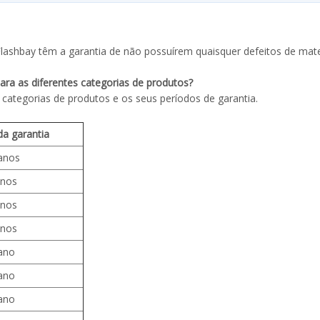
lashbay têm a garantia de não possuírem quaisquer defeitos de mate
ara as diferentes categorias de produtos?
 categorias de produtos e os seus períodos de garantia.
a garantia
anos
anos
anos
anos
ano
ano
ano