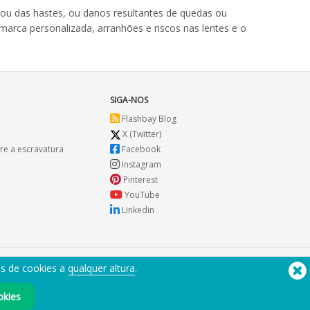
 ou das hastes, ou danos resultantes de quedas ou
arca personalizada, arranhões e riscos nas lentes e o
SIGA-NOS
Flashbay Blog
X (Twitter)
re a escravatura
Facebook
Instagram
Pinterest
YouTube
Linkedin
es de cookies a
qualquer altura
.
Precisa de ajuda? Telefone:
(650) 938-3500 (US)
®
Copyright © 2026 Flashbay
okies