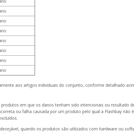
ano
ano
ano
ano
ano
ano
ano
ano
damente aos artigos individuais do conjunto, conforme detalhado aci
e produtos em que os danos tenham sido intencionais ou resultado de 
ncorreta ou falha causada por um produto pelo qual a Flashbay não 
xcluídos.
ndesejável, quando os produtos são utilizados com hardware ou soft