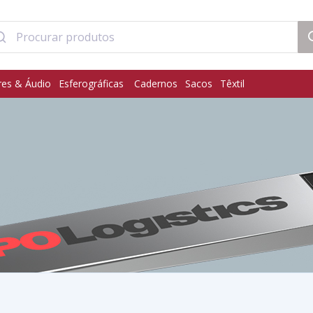
res & Áudio
Esferográficas
Cadernos
Sacos
Têxtil