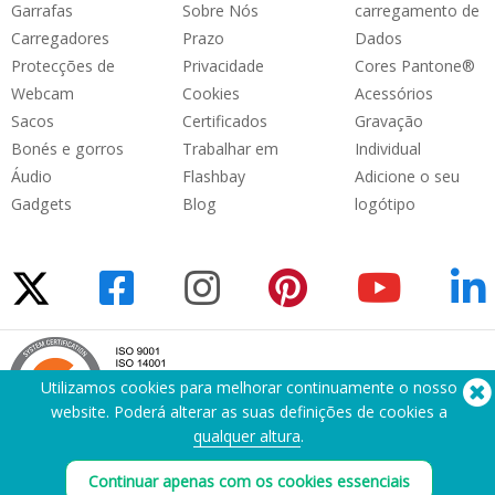
Garrafas
Sobre Nós
carregamento de
Carregadores
Prazo
Dados
Protecções de
Privacidade
Cores Pantone®
Webcam
Cookies
Acessórios
Sacos
Certificados
Gravação
Bonés e gorros
Trabalhar em
Individual
Áudio
Flashbay
Adicione o seu
Gadgets
Blog
logótipo
Utilizamos cookies para melhorar continuamente o nosso
website. Poderá alterar as suas definições de cookies a
qualquer altura
.
Precisa de ajuda? Telefone:
(650) 938-3500 (US)
Continuar apenas com os cookies essenciais
®