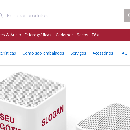
res & Áudio
Esferográficas
Cadernos
Sacos
Têxtil
erísticas
Como são embalados
Serviços
Acessórios
FAQ