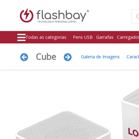
Todas as categorias
Pens USB
Garrafas
Carregado
Cube
Galeria de Imagens
Caract