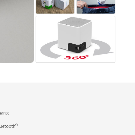
nante
®
uetooth