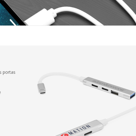
s portas
e