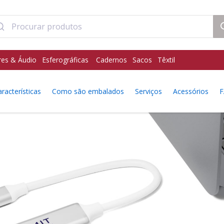
res & Áudio
Esferográficas
Cadernos
Sacos
Têxtil
racterísticas
Como são embalados
Serviços
Acessórios