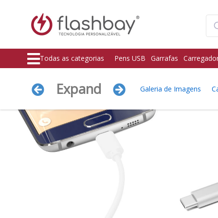
Todas as categorias
Pens USB
Garrafas
Carregado
Expand
Galeria de Imagens
Ca