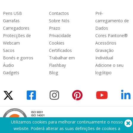
Pens USB
Contactos
Pré-
Garrafas
Sobre Nós
carregamento de
Carregadores
Prazo
Dados
Protecções de
Privacidade
Cores Pantone®
Webcam
Cookies
Acessórios
Sacos
Certificados
Gravação
Bonés e gorros
Trabalhar em
Individual
Áudio
Flashbay
Adicione o seu
Gadgets
Blog
logótipo
Utilizamos cookies para melhorar continuamente o nosso
website. Poderá alterar as suas definições de cookies a