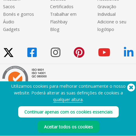
Sacos
Certificados
Gravação
Bonés e gorros
Trabalhar em
Individual
Áudio
Flashbay
Adicione o seu
Gadgets
Blog
logótipo
Utilizamos cookies para melhorar continuamente o nosso
website. Poderá alterar as suas definições de cookies a
qualquer altura
.
Precisa de ajuda? Telefone:
(650) 938-3500 (US)
®
Copyright © 2026 Flashbay
Continuar apenas com os cookies essenciais
Aceitar todos os cookies