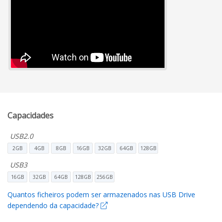
Capacidades
USB2.0
2GB
4GB
8GB
16GB
32GB
64GB
128GB
USB3
16GB
32GB
64GB
128GB
256GB
Quantos ficheiros podem ser armazenados nas USB Drive
dependendo da capacidade?