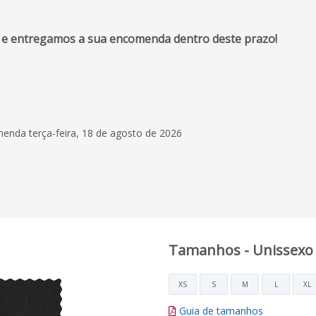
 e entregamos a sua encomenda dentro deste prazo!
7 de agosto de 2025
Profissionalismo Exc
Excelente experiênc
Flashbay. Profission
enda terça-feira, 18 de agosto de 2026
excecional desde o p
contacto, com um a
Leia mais
rápido, eficaz e aten
produtos têm boa qu
Decordecal SA
trabalho excecional
vivamente!
Tamanhos - Unissexo
XS
S
M
L
XL
Guia de tamanhos