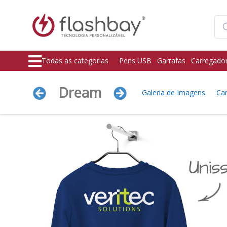
Todas as categorias
Pens USB
Garrafas
Carregado
Dream
Galeria de Imagens
Car