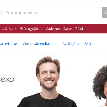
res & Áudio
Esferográficas
Cadernos
Sacos
Têxtil
acterísticas
Como são embalados
Avaliações
FAQ