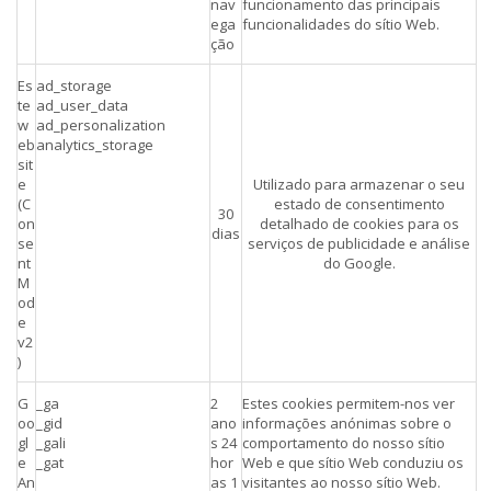
nav
funcionamento das principais
ega
funcionalidades do sítio Web.
ção
Es
ad_storage
te
ad_user_data
w
ad_personalization
eb
analytics_storage
sit
e
Utilizado para armazenar o seu
(C
estado de consentimento
30
on
detalhado de cookies para os
dias
se
serviços de publicidade e análise
nt
do Google.
M
od
e
v2
)
G
_ga
2
Estes cookies permitem-nos ver
oo
_gid
ano
informações anónimas sobre o
gl
_gali
s 24
comportamento do nosso sítio
e
_gat
hor
Web e que sítio Web conduziu os
An
as 1
visitantes ao nosso sítio Web.