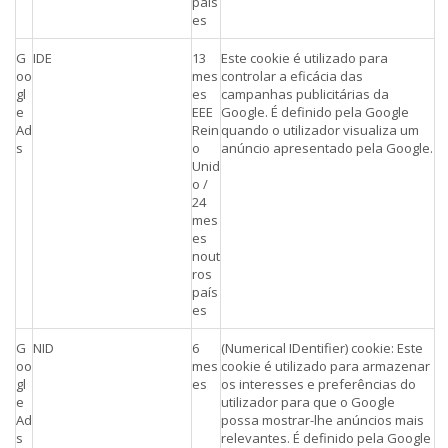
país
es
G
IDE
13
Este cookie é utilizado para
oo
mes
controlar a eficácia das
gl
es
campanhas publicitárias da
e
EEE
Google. É definido pela Google
Ad
Rein
quando o utilizador visualiza um
s
o
anúncio apresentado pela Google.
Unid
o /
24
mes
es
nout
ros
país
es
G
NID
6
(Numerical IDentifier) cookie: Este
oo
mes
cookie é utilizado para armazenar
gl
es
os interesses e preferências do
e
utilizador para que o Google
Ad
possa mostrar-lhe anúncios mais
s
relevantes. É definido pela Google