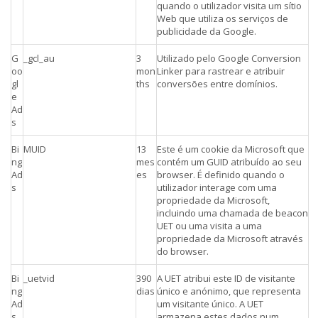
quando o utilizador visita um sítio
Web que utiliza os serviços de
publicidade da Google.
G
_gcl_au
3
Utilizado pelo Google Conversion
oo
mon
Linker para rastrear e atribuir
gl
ths
conversões entre domínios.
e
Ad
s
Bi
MUID
13
Este é um cookie da Microsoft que
ng
mes
contém um GUID atribuído ao seu
Ad
es
browser. É definido quando o
s
utilizador interage com uma
propriedade da Microsoft,
incluindo uma chamada de beacon
UET ou uma visita a uma
propriedade da Microsoft através
do browser.
Bi
_uetvid
390
A UET atribui este ID de visitante
ng
dias
único e anónimo, que representa
Ad
um visitante único. A UET
s
armazena estes dados num