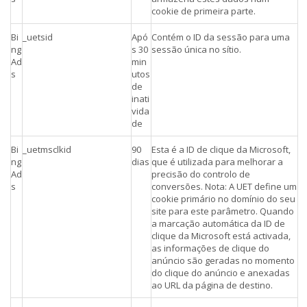
cookie de primeira parte.
Bi
_uetsid
Apó
Contém o ID da sessão para uma
ng
s 30
sessão única no sítio.
Ad
min
s
utos
de
inati
vida
de
Bi
_uetmsclkid
90
Esta é a ID de clique da Microsoft,
ng
dias
que é utilizada para melhorar a
Ad
precisão do controlo de
s
conversões. Nota: A UET define um
cookie primário no domínio do seu
site para este parâmetro. Quando
a marcação automática da ID de
clique da Microsoft está activada,
as informações de clique do
anúncio são geradas no momento
do clique do anúncio e anexadas
ao URL da página de destino.