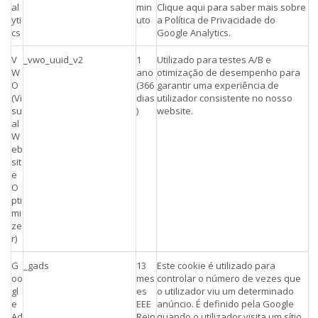
al
min
Clique aqui para saber mais sobre
yti
uto
a Política de Privacidade do
cs
Google Analytics.
V
_vwo_uuid_v2
1
Utilizado para testes A/B e
W
ano
otimização de desempenho para
O
(366
garantir uma experiência de
(Vi
dias
utilizador consistente no nosso
su
)
website.
al
W
eb
sit
e
O
pti
mi
ze
r)
G
_gads
13
Este cookie é utilizado para
oo
mes
controlar o número de vezes que
gl
es
o utilizador viu um determinado
e
EEE
anúncio. É definido pela Google
Ad
Rein
quando o utilizador visita um sítio