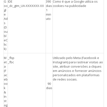
G
IDE
390
Como é que a Google utiliza os
oo
_dc_gtm_UA-XXXXXXX-XX
dias
cookies na publicidade
gl
1
e
min
Ad
uto
s
(D
ou
bl
eC
lic
k)
M
_fbp
Utilizado pelo Meta (Facebook e
et
_fbc
Instagram) para rastrear visitas ao
a
site, atribuir conversões a cliques
(F
em anúncios e fornecer anúncios
ac
personalizados em plataformas
eb
de redes sociais.
oo
90
k
dias
&
In
st
ag