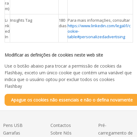
ra
m)
Li
Insights Tag
180
Para mais informações, consultar
nk
dias
https://www.linkedin.com/legal/l/c
ed
ookie-
In
table#personalizedadvertising
Modificar as definições de cookies neste web site
Use o botão abaixo para trocar a permissão de cookies da
Flashbay, exceto um único cookie que contém uma variável que
indica que o usuário optou por excluir todos os cookies
Flashbay
Apague os cookies não essenciais e não o defina novamente
Pens USB
Contactos
Pré-
Garrafas
Sobre Nós
carregamento de