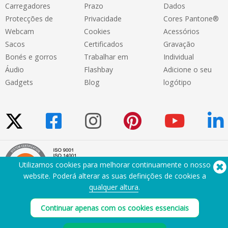
Carregadores
Prazo
Dados
Protecções de
Privacidade
Cores Pantone®
Webcam
Cookies
Acessórios
Sacos
Certificados
Gravação
Bonés e gorros
Trabalhar em
Individual
Áudio
Flashbay
Adicione o seu
Gadgets
Blog
logótipo
Utilizamos cookies para melhorar continuamente o nosso
website. Poderá alterar as suas definições de cookies a
qualquer altura
.
Precisa de ajuda? Telefone:
(650) 938-3500 (US)
Continuar apenas com os cookies essenciais
®
Copyright © 2026 Flashbay