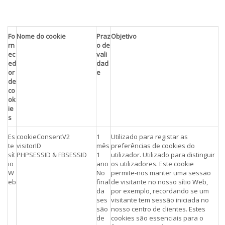
Fo
Nome do cookie
Praz
Objetivo
rn
o de
ec
vali
ed
dad
or
e
de
co
ok
ie
s
Es
cookieConsentV2
1
Utilizado para registar as
te
visitorID
mês
preferências de cookies do
sít
PHPSESSID & FBSESSID
1
utilizador. Utilizado para distinguir
io
ano
os utilizadores. Este cookie
W
No
permite-nos manter uma sessão
eb
final
de visitante no nosso sítio Web,
da
por exemplo, recordando se um
ses
visitante tem sessão iniciada no
são
nosso centro de clientes. Estes
de
cookies são essenciais para o