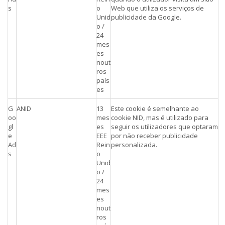
s
o
Web que utiliza os serviços de
Unid
publicidade da Google.
o /
24
mes
es
nout
ros
país
es
G
ANID
13
Este cookie é semelhante ao
oo
mes
cookie NID, mas é utilizado para
gl
es
seguir os utilizadores que optaram
e
EEE
por não receber publicidade
Ad
Rein
personalizada.
s
o
Unid
o /
24
mes
es
nout
ros