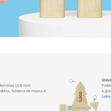
Grava
 Memórias USB com
Podem
dutos, ficheiros de música e
A gra
Saiba