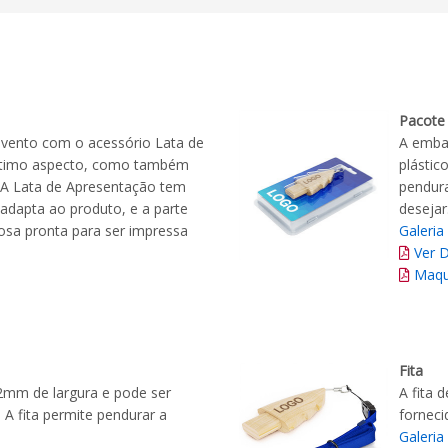
Pacote 
evento com o acessório Lata de
A embal
ptimo aspecto, como também
plástic
. A Lata de Apresentação tem
pendura
adapta ao produto, e a parte
desejar
osa pronta para ser impressa
Galeria
Ver 
Maqu
Fita
2mm de largura e pode ser
A fita 
 A fita permite pendurar a
fornec
Galeria