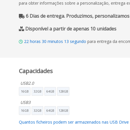
para obter informações sobre a personalização, entrega e
6 Dias de entrega. Produzimos, personalizamos
Disponível a partir de apenas 10 unidades
22
horas
30
minutos
13
segundo
para entrega da encom
Capacidades
USB2.0
16GB
32GB
64GB
128GB
USB3
16GB
32GB
64GB
128GB
Quantos ficheiros podem ser armazenados nas USB Driv