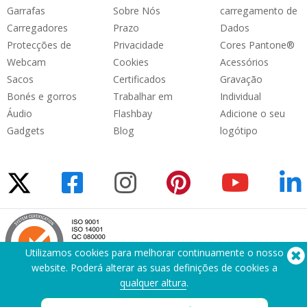
Garrafas
Sobre Nós
carregamento de
Carregadores
Prazo
Dados
Protecções de
Privacidade
Cores Pantone®
Webcam
Cookies
Acessórios
Sacos
Certificados
Gravação
Bonés e gorros
Trabalhar em
Individual
Áudio
Flashbay
Adicione o seu
Gadgets
Blog
logótipo
Utilizamos cookies para melhorar continuamente o nosso
website. Poderá alterar as suas definições de cookies a
qualquer altura
.
Precisa de ajuda? Telefone:
(650) 938-3500 (US)