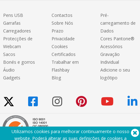
Pens USB
Contactos
Pré-
Garrafas
Sobre Nós
carregamento de
Carregadores
Prazo
Dados
Protecções de
Privacidade
Cores Pantone®
Webcam
Cookies
Acessórios
Sacos
Certificados
Gravação
Bonés e gorros
Trabalhar em
Individual
Áudio
Flashbay
Adicione o seu
Gadgets
Blog
logótipo
Utilizamos cookies para melhorar continuamente o nosso
website. Poderá alterar as suas definições de cookies a