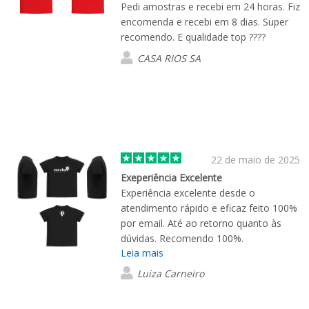
Pedi amostras e recebi em 24 horas. Fiz
encomenda e recebi em 8 dias. Super
recomendo. E qualidade top ????
CASA RIOS SA
22 de maio de 2025
Exeperiência Excelente
Experiência excelente desde o
atendimento rápido e eficaz feito 100%
por email. Até ao retorno quanto às
dúvidas. Recomendo 100%.
Leia mais
Agradecimento ao Henrique Pereira que
nos atendeu.
Luiza Carneiro