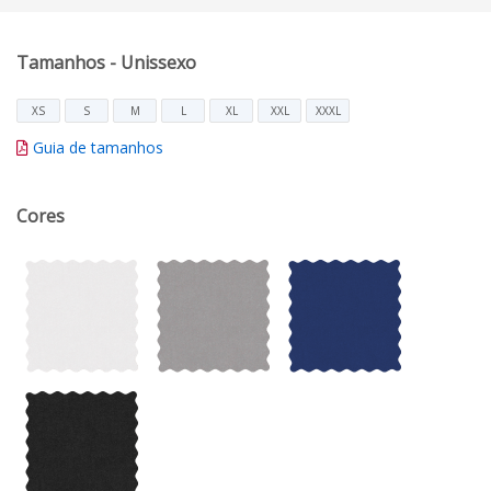
Tamanhos - Unissexo
XS
S
M
L
XL
XXL
XXXL
Guia de tamanhos
Cores