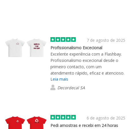
7 de agosto de 2025
Profissionalismo Excecional
Excelente experiência com a Flashbay.
Profissionalismo excecional desde o
primeiro contacto, com um
atendimento rápido, eficaz e atencioso.
Leia mais
Os produtos têm boa qualidade e o
trabalho excecional. Recomendo
Decordecal SA
vivamente!
6 de agosto de 2025
Pedi amostras e recebi em 24 horas