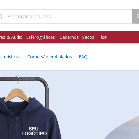
res & Áudio
Esferográficas
Cadernos
Sacos
Têxtil
cterísticas
Como são embalados
FAQ