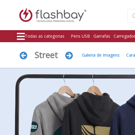
Todas as categorias
Pens USB
Garrafas
Carregado
Street
Galeria de Imagens
Cara