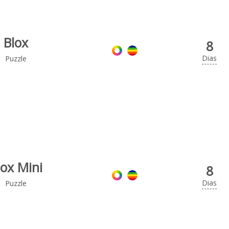
Blox
8
Dias
Puzzle
lox Mini
8
Dias
Puzzle