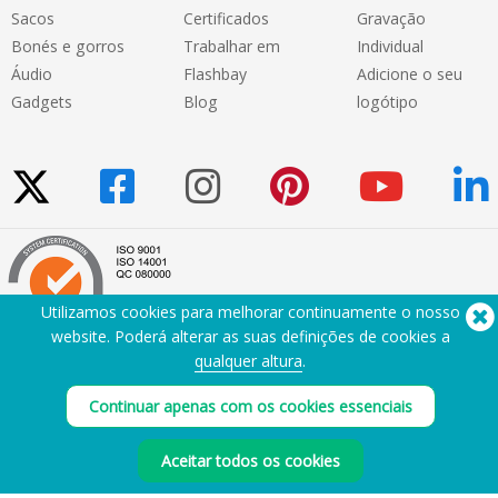
Sacos
Certificados
Gravação
Bonés e gorros
Trabalhar em
Individual
Áudio
Flashbay
Adicione o seu
Gadgets
Blog
logótipo
Utilizamos cookies para melhorar continuamente o nosso
website. Poderá alterar as suas definições de cookies a
qualquer altura
.
Precisa de ajuda? Telefone:
(650) 938-3500 (US)
®
Copyright © 2026 Flashbay
Continuar apenas com os cookies essenciais
Aceitar todos os cookies