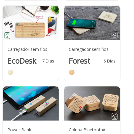
Carregador sem fios
Carregador sem fios
EcoDesk
Forest
7
Dias
6
Dias
Power Bank
Coluna Bluetooth
®