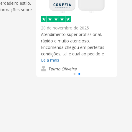
rdadeiro estilo.
nformações sobre
2025
28 de novembro de 2025
esteve muito
Atendimento super profissional,
s pedidos.
rápido e muito atencioso.
erial de
Encomenda chegou em perfeitas
condições, tal e qual ao pedido e
Leia mais
muito bem acondicionada.
Aconselho tanto que voltanos a
ier
Telmo Oliveira
repetir uma nova encomenda de
produtos diferentes.