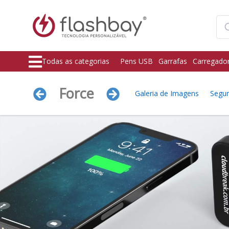
Todas as categorias
Pens USB
Garrafas
Carregado
Force
Galeria de Imagens
Segu