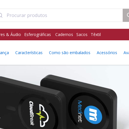
res & Áudio
Esferográficas
Cadernos
Sacos
Têxtil
rança
Características
Como são embalados
Acessórios
Av