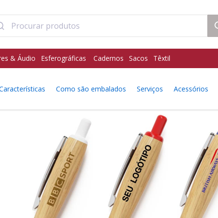
res & Áudio
Esferográficas
Cadernos
Sacos
Têxtil
Características
Como são embalados
Serviços
Acessórios