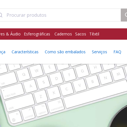
res & Áudio
Esferográficas
Cadernos
Sacos
Têxtil
nça
Características
Como são embalados
Serviços
FAQ