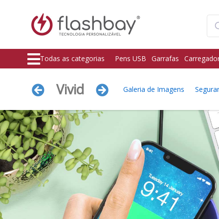
Todas as categorias
Pens USB
Garrafas
Carregado
Vivid
Galeria de Imagens
Segura