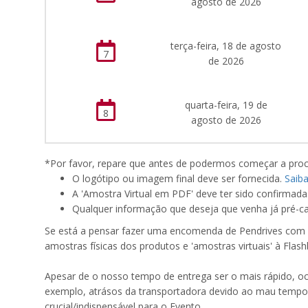
agosto de 2026
terça-feira, 18 de agosto
7
de 2026
quarta-feira, 19 de
8
agosto de 2026
*Por favor, repare que antes de podermos começar a proc
O logótipo ou imagem final deve ser fornecida.
Saib
A 'Amostra Virtual em PDF' deve ter sido confirmada
Qualquer informação que deseja que venha já pré-ca
Se está a pensar fazer uma encomenda de Pendrives com o
amostras físicas dos produtos e 'amostras virtuais' à Flash
Apesar de o nosso tempo de entrega ser o mais rápido, o
exemplo, atrásos da transportadora devido ao mau tempo
crucial/indispensável para o Evento.