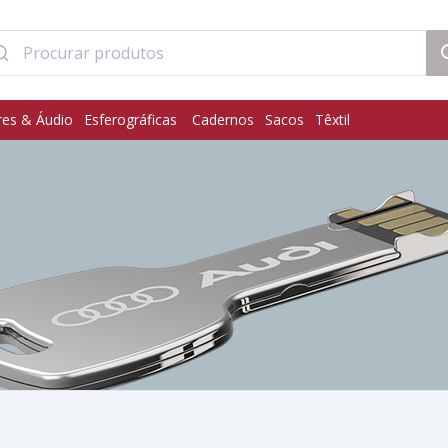
res & Áudio
Esferográficas
Cadernos
Sacos
Têxtil