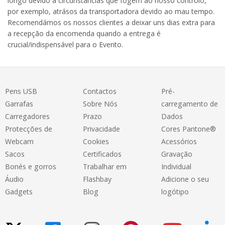
longo devido a circunstâncias que fogem ao nosso controlo,
por exemplo, atrásos da transportadora devido ao mau tempo.
Recomendámos os nossos clientes a deixar uns dias extra para
a recepção da encomenda quando a entrega é
crucial/indispensável para o Evento.
Pens USB
Contactos
Pré-
Garrafas
Sobre Nós
carregamento de
Carregadores
Prazo
Dados
Protecções de
Privacidade
Cores Pantone®
Webcam
Cookies
Acessórios
Sacos
Certificados
Gravação
Bonés e gorros
Trabalhar em
Individual
Áudio
Flashbay
Adicione o seu
Gadgets
Blog
logótipo