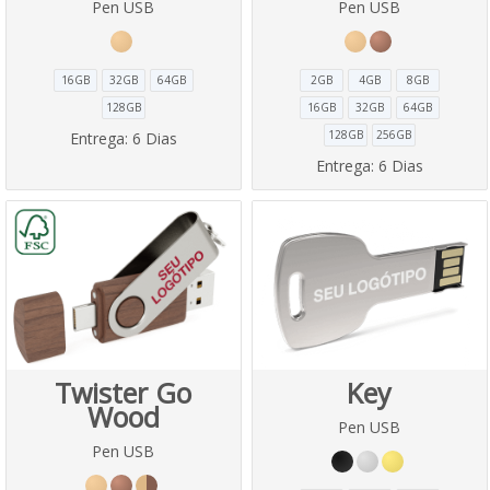
Pen USB
Pen USB
16GB
32GB
64GB
2GB
4GB
8GB
128GB
16GB
32GB
64GB
128GB
256GB
Entrega:
6 Dias
Entrega:
6 Dias
Twister Go
Key
Wood
Pen USB
Pen USB