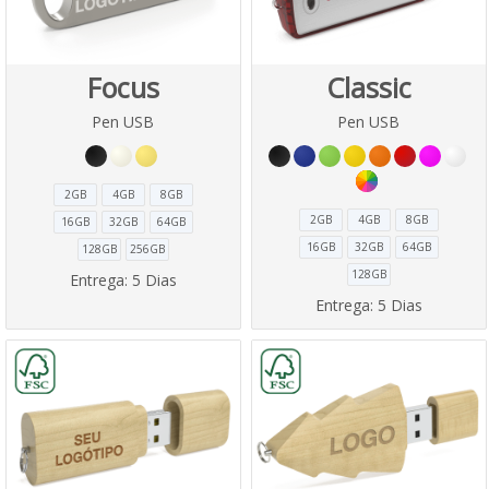
Focus
Classic
Pen USB
Pen USB
2GB
4GB
8GB
2GB
4GB
8GB
16GB
32GB
64GB
16GB
32GB
64GB
128GB
256GB
128GB
Entrega:
5 Dias
Entrega:
5 Dias