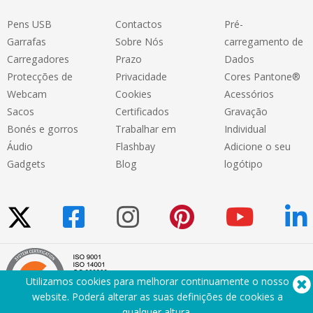
Pens USB
Contactos
Pré-
Garrafas
Sobre Nós
carregamento de
Carregadores
Prazo
Dados
Protecções de
Privacidade
Cores Pantone®
Webcam
Cookies
Acessórios
Sacos
Certificados
Gravação
Bonés e gorros
Trabalhar em
Individual
Áudio
Flashbay
Adicione o seu
Gadgets
Blog
logótipo
Utilizamos cookies para melhorar continuamente o nosso
website. Poderá alterar as suas definições de cookies a
qualquer altura
.