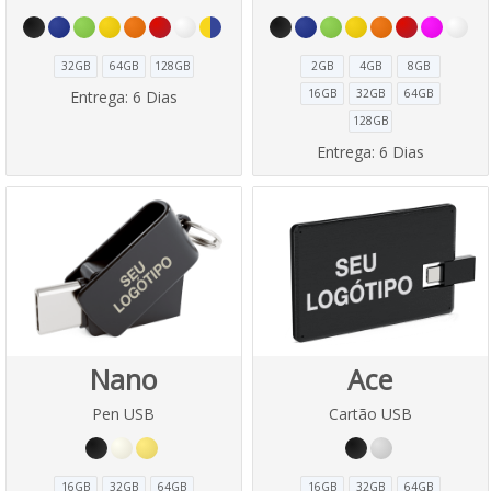
32GB
64GB
128GB
2GB
4GB
8GB
16GB
32GB
64GB
Entrega:
6 Dias
128GB
Entrega:
6 Dias
Nano
Ace
Pen USB
Cartão USB
16GB
32GB
64GB
16GB
32GB
64GB