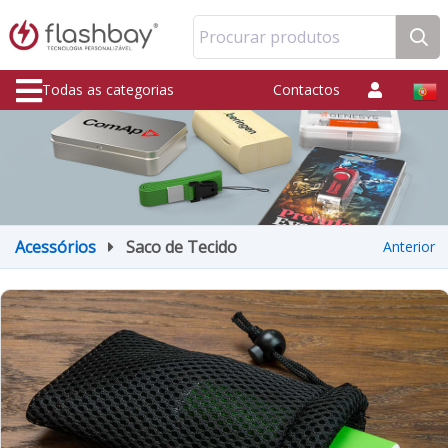
Procurar produtos
Todas as categorias
Contactos
Acessórios
Saco de Tecido
Anterior