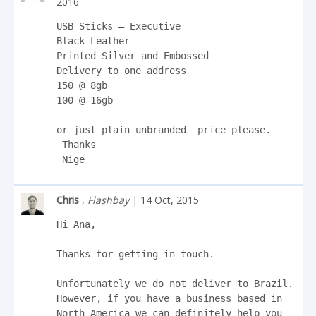
2016
USB Sticks – Executive

Black Leather

Printed Silver and Embossed

Delivery to one address

150 @ 8gb

100 @ 16gb

or just plain unbranded  price please.

 Thanks

 Nige
Chris
,
Flashbay
| 14 Oct, 2015
Hi Ana,

Thanks for getting in touch.

Unfortunately we do not deliver to Brazil. 
However, if you have a business based in 
North America we can definitely help you 