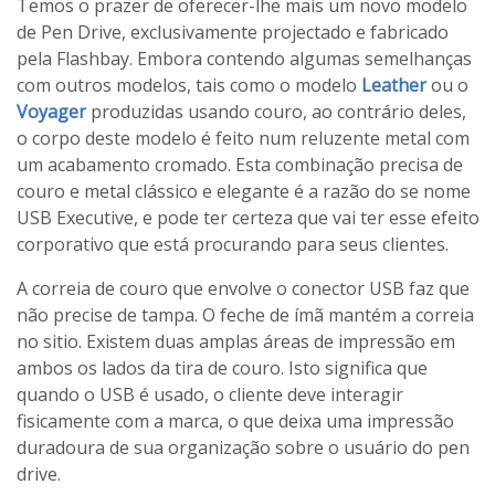
Temos o prazer de
oferecer-lhe
mais um
novo
modelo
de Pen
Drive
,
exclusivamente
projectado e fabricado
pela
Flashbay
.
Embora
contendo
algumas semelhanças
com
outros modelos
, tais como
o
modelo
Leather
ou o
Voyager
produzidas usando
couro,
ao contrário deles,
o corpo
deste modelo
é feito num
reluzente
metal
com
um acabamento
cromado
.
Esta
combinação precisa de
couro
e metal
clássico
e elegante
é
a razão do se nome
USB
Executive,
e
pode ter certeza que
vai
ter esse efeito
corporativo
que está procurando
para
seus clientes
.
A correia de couro
que envolve o
conector
USB
faz
que
não precise de
tampa.
O feche de ímã
mantém a correia
no sitio.
Existem duas amplas áreas
de impressão
em
ambos os lados da
tira de couro.
Isto significa que
quando o
USB
é usado
, o cliente deve
interagir
fisicamente com
a marca
, o que deixa
uma impressão
duradoura
de
sua organização
sobre o usuário do pen
drive.