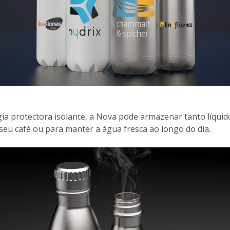
gia protectora isolante, a Nova pode armazenar tanto líqui
o seu café ou para manter a água fresca ao longo do dia.