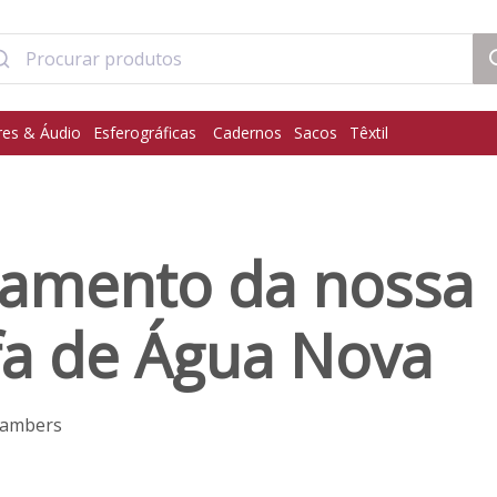
res & Áudio
Esferográficas
Cadernos
Sacos
Têxtil
çamento da nossa
fa de Água Nova
hambers