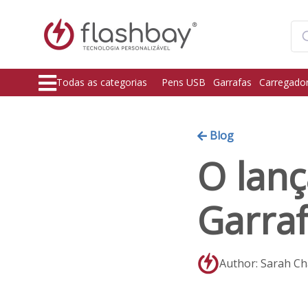
Todas as categorias
Pens USB
Garrafas
Carregado
Blog
O lan
Garra
Author: Sarah C