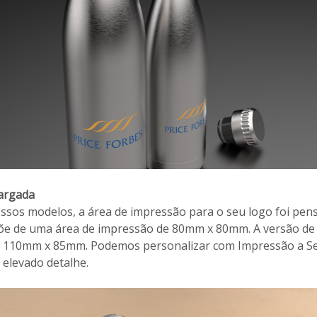
largada
ssos modelos, a área de impressão para o seu logo foi pen
põe de uma área de impressão de 80mm x 80mm. A versão de
 110mm x 85mm. Podemos personalizar com Impressão a Ser
 elevado detalhe.