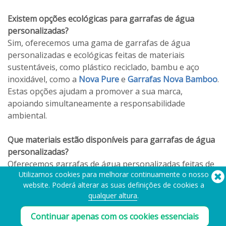
Existem opções ecológicas para garrafas de água
personalizadas?
Sim, oferecemos uma gama de garrafas de água
personalizadas e ecológicas feitas de materiais
sustentáveis, como plástico reciclado, bambu e aço
inoxidável, como a
Nova Pure
e
Garrafas Nova Bamboo
.
Estas opções ajudam a promover a sua marca,
apoiando simultaneamente a responsabilidade
ambiental.
Que materiais estão disponíveis para garrafas de água
personalizadas?
Oferecemos garrafas de água personalizadas feitas de
Utilizamos cookies para melhorar continuamente o nosso
uma variedade de materiais, incluindo aço inoxidável,
website. Poderá alterar as suas definições de cookies a
plástico sem BPA, bambu e alumínio. Cada material
qualquer altura
.
oferece vantagens únicas, garantindo que pode
encontrar a garrafa perfeita para representar a sua
Continuar apenas com os cookies essenciais
marca.