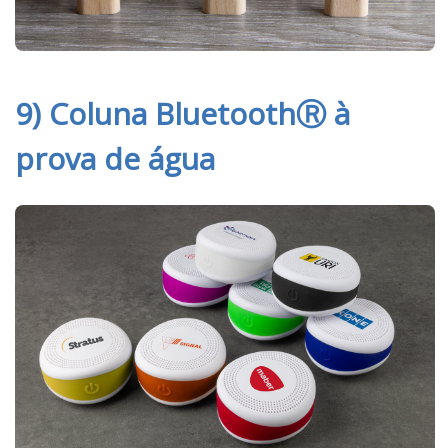
9) Coluna BluetoothⓇ à
prova de água